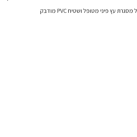
ת עץ פיני מטופל ושטיח PVC מודבק