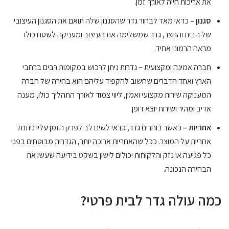
את אריכות חייה לאורך זמן.
סגנון –
כדאי מאד לבחור גדר שהסגנון שלה תואם את הסגנון העיצובי
של הבית והחצר, גדר שמשלימה את העיצוב ומעניקה לשטח כולו
מראה הרמוני אחיד.
חברה אמינה ומקצועית – גדרות ניתן לרכוש במקומות רבים ברחבי
הארץ ואחד הדברים שחשוב להקפיד עליהם הוא בחירה של חברה
המעניקה שירות מקצועי ואמין, ליווי צמוד לאורך התהליך כולו, מענה
אדיב ומהיר ושירות יוצא דופן.
אחריות –
כאשר בוחרים גדר, כדאי לשים לב לפרק הזמן עליו ניתנת
אחריות על המוצר. ככל שהאחריות ארוכה יותר, הגדרות מבוטחים בפני
כל פגיעה או נזק והלקוחות יכולים לישון בשקט בידיעה שעשו את
הבחירה הנכונה.
כמה עולה גדר לבית פרטי?