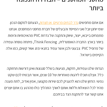
ביותר
אם אתם מחפשים
גדר לבתים פרטיים או חצרות
, הגעתם למקום הנכון.
שמי יוחנן יובל ואני המייסד והבעלים של חברת מחסני המחסנים. אנחנו
מתמחים בייבוא, ייצור, שיווק והתקנה של גדרות PVC מהאיכותיות והיפות
ביותר בארץ. החברה האוסטרלית, Think Fencing, פיתחה נוסחה עמידה
של פרופיל PVC צבעוני ולבן אשר עמיד בתנאי מזג אוויר קשים, כמו אלה
הקיימים בישראל.
הגדות שלנו עמידות, חזקות, מגיעות בשלל סגנונות ואינן דורשות תחזוקה
כלל. אצלנו תוכלו ליהנות מאחריות של 10 שנים, אשר תבטיח לכם שקט
נפשי. החזון שלנו הוא להעניק לכם שירות מקצועי, אמין ואדיב, לתת מענה
מהיר לכל השאלות וללוות אותם לאורך התהליך כולו מהרגע בו אתם יוצרים
אתנו קשר ועד להתקנת הגד בביתכם.