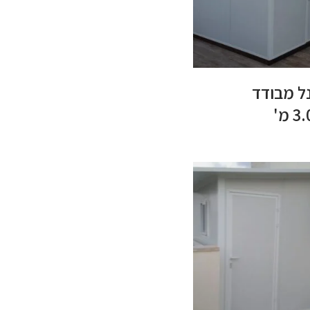
ל מבודד
 מ'